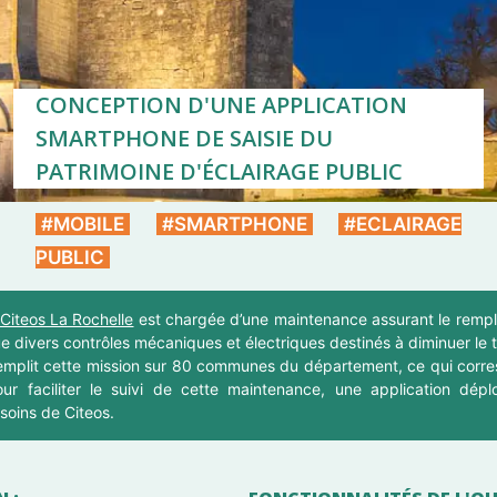
CONCEPTION D'UNE APPLICATION
SMARTPHONE DE SAISIE DU
PATRIMOINE D'ÉCLAIRAGE PUBLIC
#MOBILE
#SMARTPHONE
#ECLAIRAGE
PUBLIC
Citeos La Rochelle
est chargée d’une maintenance assurant le remp
ue divers contrôles mécaniques et électriques destinés à diminuer le
remplit cette mission sur 80 communes du département, ce qui cor
our faciliter le suivi de cette maintenance, une application dép
oins de Citeos.