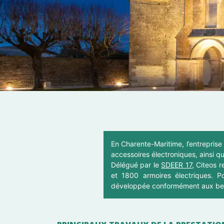
En Charente-Maritime, l’entreprise
accessoires électroniques, ainsi q
Délégué par le
SDEER 17
, Citeos 
et 1800 armoires électriques. P
développée conformément aux bes