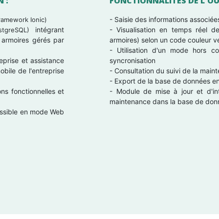
 :
FONCTIONNALITÉS DE L'OUT
- Saisie des informations associ
ramework Ionic)
intégrant
- Visualisation en temps réel d
tgreSQL)
 armoires gérés par
armoires) selon un code couleur v
- Utilisation d'un mode hors co
reprise et assistance
syncronisation
obile de l'entreprise
- Consultation du suivi de la main
- Export de la base de données e
ns fonctionnelles et
- Module de mise à jour et d'in
maintenance dans la base de donn
cessible en mode Web